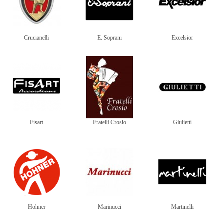
Crucianelli
E. Soprani
Excelsior
Fisart
Fratelli Crosio
Giulietti
Hohner
Marinucci
Martinelli