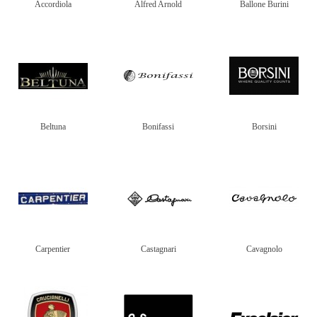
Accordiola
Alfred Arnold
Ballone Burini
Beltuna
Bonifassi
Borsini
Carpentier
Castagnari
Cavagnolo