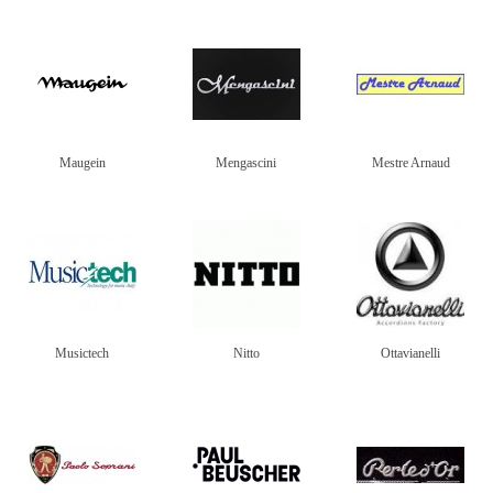
Maugein
Mengascini
Mestre Arnaud
Musictech
Nitto
Ottavianelli