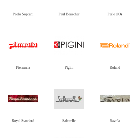
Paolo Soprani
Paul Beuscher
Perle d'Or
Piermaria
Pigini
Roland
Royal Standard
Saltarelle
Savoïa