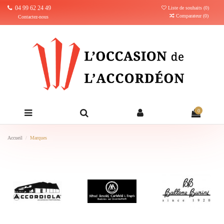
04 99 62 24 49
Liste de souhaits (
0
)
Comparateur (
0
)
Contactez-nous
0
Accueil
Marques