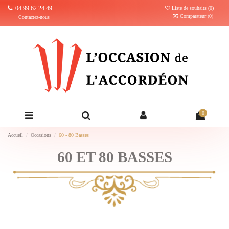
04 99 62 24 49
Liste de souhaits (
0
)
Comparateur (
0
)
Contactez-nous
0
Accueil
Occasions
60 - 80 Basses
60 ET 80 BASSES