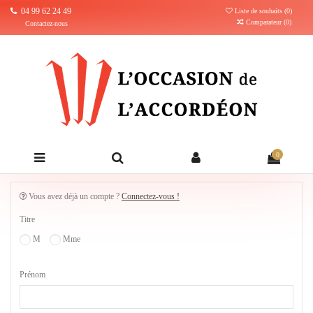
04 99 62 24 49
Liste de souhaits (
0
)
Comparateur (
0
)
Contactez-nous
0
Vous avez déjà un compte ?
Connectez-vous !
Titre
M
Mme
Prénom